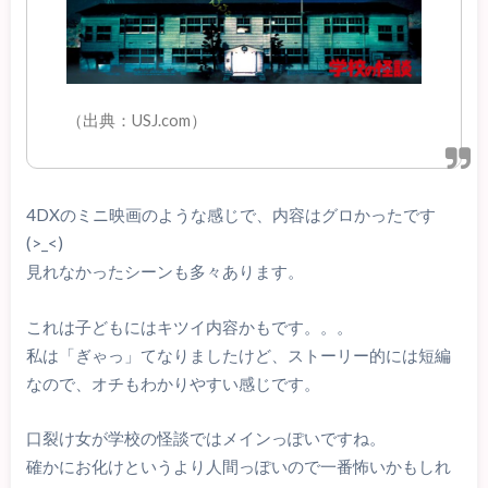
（出典：USJ.com）
4DXのミニ映画のような感じで、内容はグロかったです
(>_<)
見れなかったシーンも多々あります。
これは子どもにはキツイ内容かもです。。。
私は「ぎゃっ」てなりましたけど、ストーリー的には短編
なので、オチもわかりやすい感じです。
口裂け女が学校の怪談ではメインっぽいですね。
確かにお化けというより人間っぽいので一番怖いかもしれ