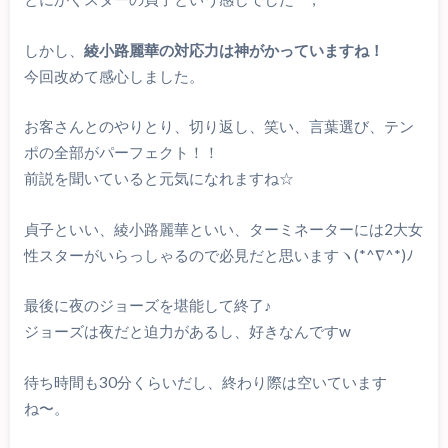
しかし、
綾小路麗華の対応力は神がかっていますね！
今回改めて感心しました。
お客さんとのやりとり、切り返し、笑い、言葉選び、テン
ポの全部がパーフェクト！！
前説を聞いていると元気になれますね☆
貞子といい、綾小路麗華といい、ターミネーターには2大女
性スターがいらっしゃるので必見だと思いますヽ(*^∇^*)ﾉ
最後に夜のジョーズを堪能して終了♪
ジョーズは夜だと迫力があるし、好きなんですw
待ち時間も30分くらいだし、終わり際は空いています
ね〜。