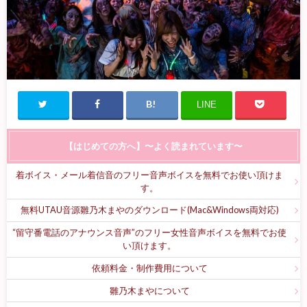
LINE
【はじめての方へ】〜よく読まれています〜
着ボイス・メール着信音のフリー音声ボイスを無料でお使い頂けま
す。
無料UTAU音源雛乃木まやのダウンロード(Mac&Windows両対応)
“留守番電話のアナウンス音声”のフリー女性音声ボイスを無料でお使
い頂けます。
依頼料金・制作費用について
雛乃木まやについて