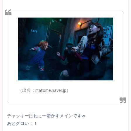
（出典：matome.naver.jp）
チャッキーはねぇ〜驚かすメインですw
あとグロい！！