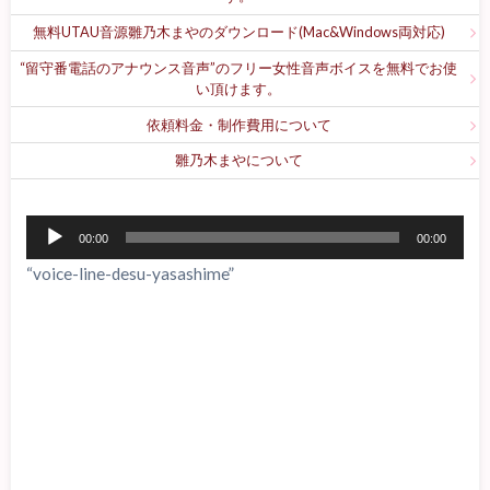
無料UTAU音源雛乃木まやのダウンロード(Mac&Windows両対応)
“留守番電話のアナウンス音声”のフリー女性音声ボイスを無料でお使
い頂けます。
依頼料金・制作費用について
雛乃木まやについて
音
00:00
00:00
声
“voice-line-desu-yasashime”
プ
レ
ー
ヤ
ー