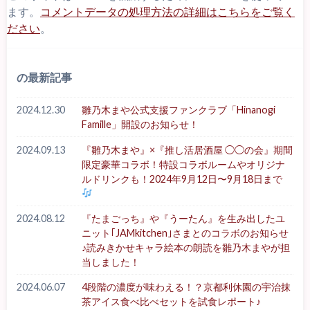
ます。
コメントデータの処理方法の詳細はこちらをご覧く
ださい
。
の最新記事
2024.12.30
雛乃木まや公式支援ファンクラブ「Hinanogi
Famille」開設のお知らせ！
2024.09.13
『雛乃木まや』×『推し活居酒屋 ◯◯の会』期間
限定豪華コラボ！特設コラボルームやオリジナ
ルドリンクも！2024年9月12日〜9月18日まで
2024.08.12
『たまごっち』や『うーたん』を生み出したユ
ニット｢JAMkitchen｣さまとのコラボのお知らせ
♪読みきかせキャラ絵本の朗読を雛乃木まやが担
当しました！
2024.06.07
4段階の濃度が味わえる！？京都利休園の宇治抹
茶アイス食べ比べセットを試食レポート♪