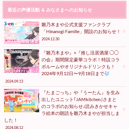
最近の声優活動 ＆ みなさまへのお知らせ
雛乃木まや公式支援ファンクラブ
「Hinanogi Famille」開設のお知らせ！
2024.12.30
『雛乃木まや』×『推し活居酒屋 ◯◯
の会』期間限定豪華コラボ！特設コラ
ボルームやオリジナルドリンクも！
2024年9月12日〜9月18日まで
2024.09.13
『たまごっち』や『うーたん』を生み
出したユニット｢JAMkitchen｣さまと
のコラボのお知らせ♪読みきかせキャ
ラ絵本の朗読を雛乃木まやが担当しま
した！
2024.08.12