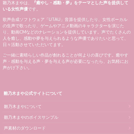
雛乃木まやは、
『癒やし・感動・夢』をテーマとした声を提供して
いる女性声優
です。
歌声合成ソフトウェア「UTAU」音源を提供したり、女性ボーカル
の生声で歌ったり、ゲームやアニメ動画のキャラクターを演じた
り、動画CMなどのナレーションを提供しています。声でたくさんの
人を癒し、感動や夢を与えられるような声優でありたいと思って、
日々活動させていただいてます。
ご一緒に素晴らしい作品が創れることが何よりの喜びです。癒やす
声・感動を与える声・夢を与える声が必要になったら、お気軽にお
声がけ下さい。
雛乃木まや公式サイトについて
雛乃木まやについて
雛乃木まやのボイスサンプル
声素材のダウンロード