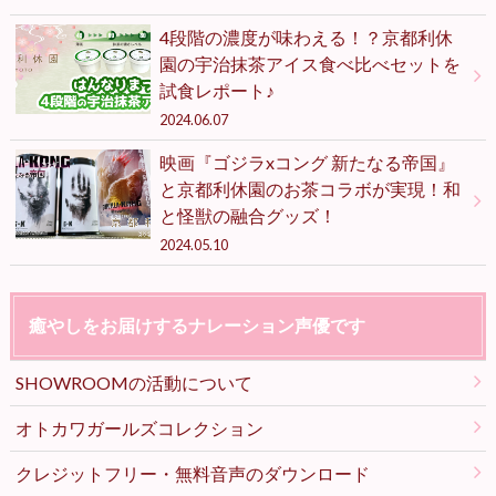
4段階の濃度が味わえる！？京都利休
園の宇治抹茶アイス食べ比べセットを
試食レポート♪
2024.06.07
映画『ゴジラxコング 新たなる帝国』
と京都利休園のお茶コラボが実現！和
と怪獣の融合グッズ！
2024.05.10
癒やしをお届けするナレーション声優です
SHOWROOMの活動について
オトカワガールズコレクション
クレジットフリー・無料音声のダウンロード