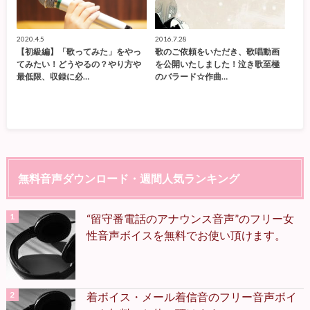
2020.4.5
2016.7.28
【初級編】「歌ってみた」をやっ
歌のご依頼をいただき、歌唱動画
てみたい！どうやるの？やり方や
を公開いたしました！泣き歌至極
最低限、収録に必…
のバラード☆作曲…
無料音声ダウンロード・週間人気ランキング
“留守番電話のアナウンス音声”のフリー女
性音声ボイスを無料でお使い頂けます。
着ボイス・メール着信音のフリー音声ボイ