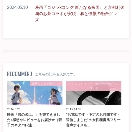
2024.05.10
映画『ゴジラxコング 新たなる帝国』と京都利休
園のお茶コラボが実現！和と怪獣の融合グッ
ズ！
RECOMMEND
こちらの記事も人気です。
雛乃木まやが思うこと
クレジットフリー・無料音声のダウン
ロード
2016.8.28
2015.11.18
映画「君の名は。」を観てきまし
“お電話です・予定のお時間です・
た♪感想やレビューをお届け☆（若
送信しました”の女性秘書風フリー
干のネタバレ注…
音声ボイスを…