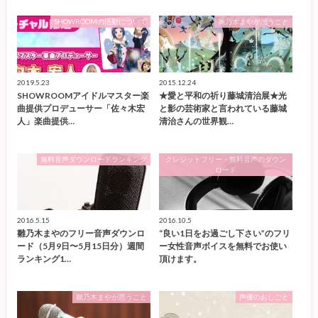
SHOWROOMの活動について
雛乃木まやが思うこと
2019.5.23
2015.12.24
SHOWROOMアイドルマスター楽
★愛と平和の祈り藤城清治展★光
曲提供プロデューサー「佐々木宏
と影の芸術家と言われている藤城
人」楽曲提供…
清治さんの世界観…
無料音声ダウンロードランキング
クレジットフリー・無料音声のダウン
ロード
2016.5.15
2016.10.5
雛乃木まやのフリー音声ダウンロ
“良い1日をお過ごし下さい”のフリ
ード（5月9日〜5月15日分）週間
ー女性音声ボイスを無料でお使い
ランキング1…
頂けます。
雛乃木まやが思うこと
声優のおしごと