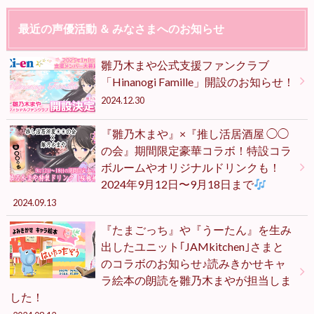
最近の声優活動 ＆ みなさまへのお知らせ
雛乃木まや公式支援ファンクラブ
「Hinanogi Famille」開設のお知らせ！
2024.12.30
『雛乃木まや』×『推し活居酒屋 ◯◯
の会』期間限定豪華コラボ！特設コラ
ボルームやオリジナルドリンクも！
2024年9月12日〜9月18日まで
2024.09.13
『たまごっち』や『うーたん』を生み
出したユニット｢JAMkitchen｣さまと
のコラボのお知らせ♪読みきかせキャ
ラ絵本の朗読を雛乃木まやが担当しま
した！