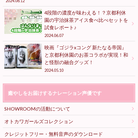
2024.08.12
4段階の濃度が味わえる！？京都利休
園の宇治抹茶アイス食べ比べセットを
試食レポート♪
2024.06.07
映画『ゴジラxコング 新たなる帝国』
と京都利休園のお茶コラボが実現！和
と怪獣の融合グッズ！
2024.05.10
癒やしをお届けするナレーション声優です
SHOWROOMの活動について
オトカワガールズコレクション
クレジットフリー・無料音声のダウンロード