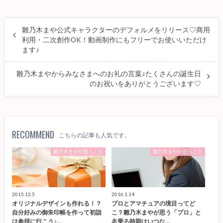
雛乃木まや公式キャラクターのデフォルメをリリース♡商用
利用・二次創作OK！動画制作にもフリーでお使いいただけ
ます♪
雛乃木まやからみなさまへのお礼の言葉♪たくさんの誕生日
のお祝いをありがとうございます♡
RECOMMEND
こちらの記事も人気です。
雛乃木まやが思うこと
雛乃木まやが思うこと
2015.12.5
2016.1.14
オリジナルデザインも作れる！？
プロとアマチュアの境目ってど
自分好みの御朱印帳を作って初詣
こ？雛乃木まやが思う「プロ」と
は参拝に行こう♪…
名乗る時期はいつな…