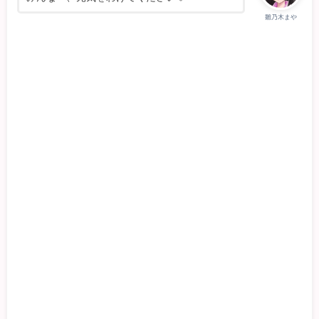
雛乃木まや