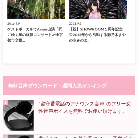
2016.9.9
2018.9.5
ゲストボーカルでAimer出演「死
【祝】SHOWROOM１周年記念
にゆく星の旋律コンサートwith京
♡2015年から活動する雛乃木まや
都市交響…
の歩みのま…
無料音声ダウンロード・週間人気ランキング
“留守番電話のアナウンス音声”のフリー女
性音声ボイスを無料でお使い頂けます。