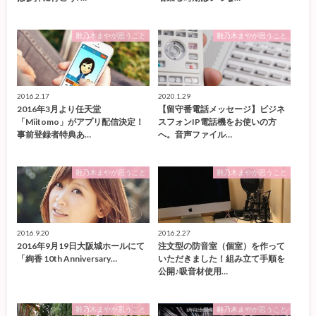
雛乃木まやが思うこと
雛乃木まやが思うこと
2016.2.17
2020.1.29
2016年3月より任天堂
【留守番電話メッセージ】ビジネ
「Miitomo」がアプリ配信決定！
スフォンIP電話機をお使いの方
事前登録者特典あ…
へ。音声ファイル…
雛乃木まやが思うこと
雛乃木まやが思うこと
2016.9.20
2016.2.27
2016年9月19日大阪城ホールにて
注文型の防音室（個室）を作って
「絢香 10th Anniversary…
いただきました！組み立て手順を
公開♪吸音材使用…
雛乃木まやが思うこと
雛乃木まやが思うこと