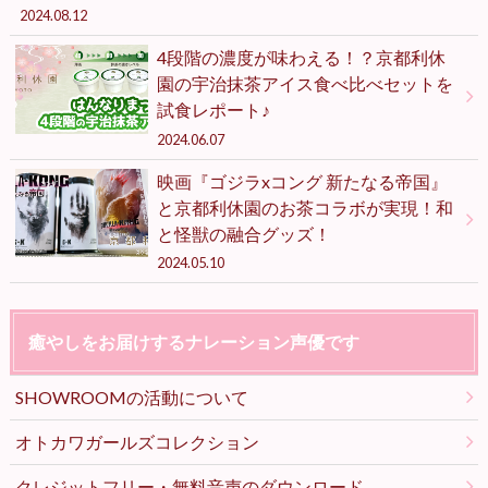
2024.08.12
4段階の濃度が味わえる！？京都利休
園の宇治抹茶アイス食べ比べセットを
試食レポート♪
2024.06.07
映画『ゴジラxコング 新たなる帝国』
と京都利休園のお茶コラボが実現！和
と怪獣の融合グッズ！
2024.05.10
癒やしをお届けするナレーション声優です
SHOWROOMの活動について
オトカワガールズコレクション
クレジットフリー・無料音声のダウンロード