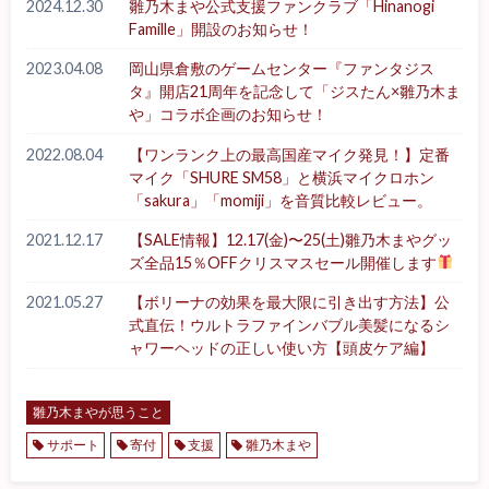
2024.12.30
雛乃木まや公式支援ファンクラブ「Hinanogi
Famille」開設のお知らせ！
2023.04.08
岡山県倉敷のゲームセンター『ファンタジス
タ』開店21周年を記念して「ジスたん×雛乃木ま
や」コラボ企画のお知らせ！
2022.08.04
【ワンランク上の最高国産マイク発見！】定番
マイク「SHURE SM58」と横浜マイクロホン
「sakura」「momiji」を音質比較レビュー。
2021.12.17
【SALE情報】12.17(金)〜25(土)雛乃木まやグッ
ズ全品15％OFFクリスマスセール開催します
2021.05.27
【ボリーナの効果を最大限に引き出す方法】公
式直伝！ウルトラファインバブル美髪になるシ
ャワーヘッドの正しい使い方【頭皮ケア編】
雛乃木まやが思うこと
サポート
寄付
支援
雛乃木まや