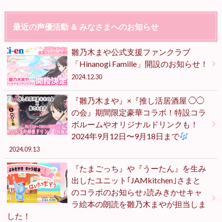
最近の声優活動 ＆ みなさまへのお知らせ
雛乃木まや公式支援ファンクラブ
「Hinanogi Famille」開設のお知らせ！
2024.12.30
『雛乃木まや』×『推し活居酒屋 ◯◯
の会』期間限定豪華コラボ！特設コラ
ボルームやオリジナルドリンクも！
2024年9月12日〜9月18日まで
2024.09.13
『たまごっち』や『うーたん』を生み
出したユニット｢JAMkitchen｣さまと
のコラボのお知らせ♪読みきかせキャ
ラ絵本の朗読を雛乃木まやが担当しま
した！