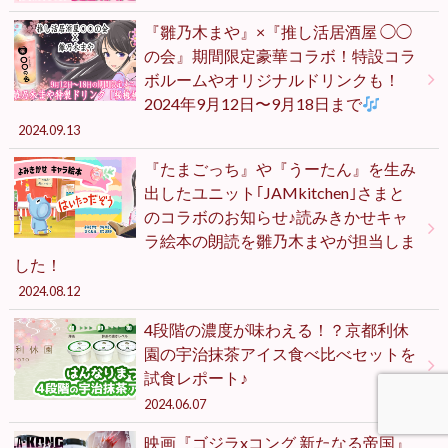
『雛乃木まや』×『推し活居酒屋 ◯◯
の会』期間限定豪華コラボ！特設コラ
ボルームやオリジナルドリンクも！
2024年9月12日〜9月18日まで
2024.09.13
『たまごっち』や『うーたん』を生み
出したユニット｢JAMkitchen｣さまと
のコラボのお知らせ♪読みきかせキャ
ラ絵本の朗読を雛乃木まやが担当しま
した！
2024.08.12
4段階の濃度が味わえる！？京都利休
園の宇治抹茶アイス食べ比べセットを
試食レポート♪
2024.06.07
映画『ゴジラxコング 新たなる帝国』