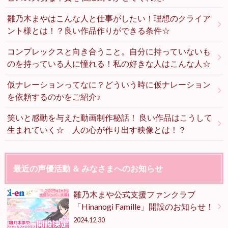
雛乃木まやはこんな人と仕事がしたい！理想のクライア
ント様とは！？良い作品作りができる条件☆
コンプレックスと向き合うこと。自分に持っていないも
のを持っている人に憧れる！私の好きな人はこんな人☆
仮ナレーションってなに？どういう時に仮ナレーション
を依頼するのかをご紹介♪
笑いと感動を与えた動画制作秘話！ 良い作品はこうして
生まれていく☆ 人の心が作り出す映像とは！？
最近の声優活動 ＆ みなさまへのお知らせ
雛乃木まや公式支援ファンクラブ
「Hinanogi Famille」開設のお知らせ！
2024.12.30