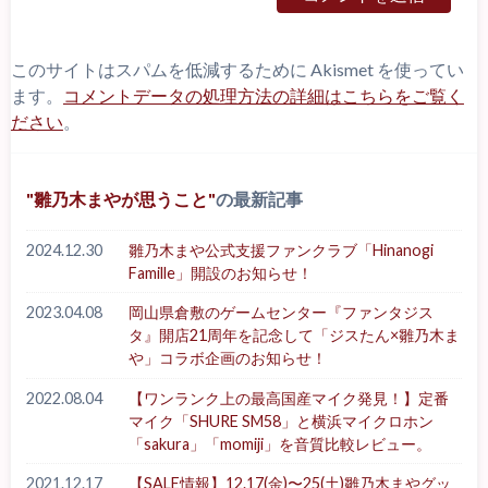
このサイトはスパムを低減するために Akismet を使ってい
ます。
コメントデータの処理方法の詳細はこちらをご覧く
ださい
。
雛乃木まやが思うこと
の最新記事
2024.12.30
雛乃木まや公式支援ファンクラブ「Hinanogi
Famille」開設のお知らせ！
2023.04.08
岡山県倉敷のゲームセンター『ファンタジス
タ』開店21周年を記念して「ジスたん×雛乃木ま
や」コラボ企画のお知らせ！
2022.08.04
【ワンランク上の最高国産マイク発見！】定番
マイク「SHURE SM58」と横浜マイクロホン
「sakura」「momiji」を音質比較レビュー。
2021.12.17
【SALE情報】12.17(金)〜25(土)雛乃木まやグッ