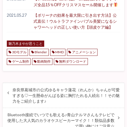
ズ全品15％OFFクリスマスセール開催します
2021.05.27
【ボリーナの効果を最大限に引き出す方法】公
式直伝！ウルトラファインバブル美髪になるシ
ャワーヘッドの正しい使い方【頭皮ケア編】
雛乃木まやが思うこと
3Dモデル
Blender
MMD
アニメーション
ゲーム制作
動画制作
無料ダウンロード
奈良県葛城市の公式ゆるキャラ蓮花（れんか）ちゃんが可愛
すぎる♡一生懸命がんばる姿に胸打たれる人続出！！その魅
力をご紹介します♪
Bluetooth接続でいつでも歌える♪青山テルマさんもテレビで
使用した大人気のカラオケスピーカーマイク！！類似品多数
で買い物にはご注意☆