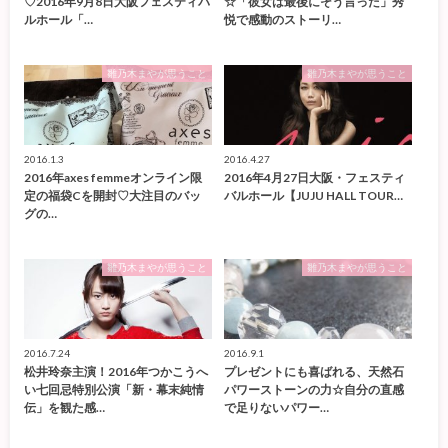
♡2016年9月8日大阪フェスティバ
☆「彼女は最後にそう言った」秀
ルホール「…
悦で感動のストーリ…
雛乃木まやが思うこと
雛乃木まやが思うこと
2016.1.3
2016.4.27
2016年axes femmeオンライン限
2016年4月27日大阪・フェスティ
定の福袋Cを開封♡大注目のバッ
バルホール【JUJU HALL TOUR…
グの…
雛乃木まやが思うこと
雛乃木まやが思うこと
2016.7.24
2016.9.1
松井玲奈主演！2016年つかこうへ
プレゼントにも喜ばれる、天然石
い七回忌特別公演「新・幕末純情
パワーストーンの力☆自分の直感
伝」を観た感…
で足りないパワー…