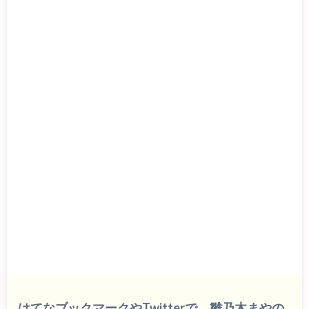
はてなブックマークやTwitterで、雛乃木まやの