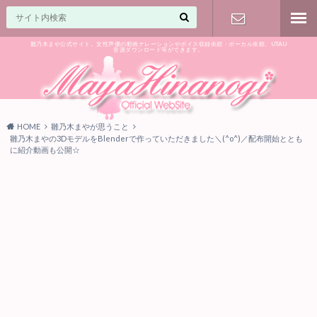
雛乃木まや公式サイト。女性声優の動画ナレーションやボイス収録依頼・ボーカル依頼、UTAU
音源ダウンロード等ができます。
ご相談はお
気軽に♪
HOME
雛乃木まやが思うこと
雛乃木まやの3DモデルをBlenderで作っていただきました＼(^o^)／配布開始ととも
に紹介動画も公開☆