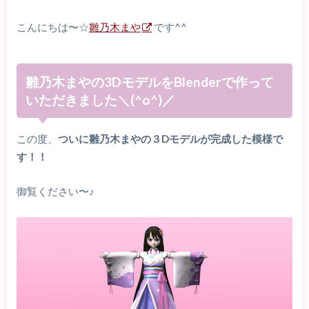
こんにちは〜☆
雛乃木まや
です^^
雛乃木まやの3DモデルをBlenderで作って
いただきました＼(^o^)／
この度、
ついに雛乃木まやの３Dモデルが完成した模様で
す！！
御覧ください〜♪