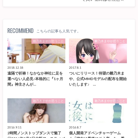
RECOMMEND
こちらの記事も人気です。
雛乃木まやが思うこと
雛乃木まやが思うこと
2018.12.18
2017.8.1
遠隔で祈祷！なかなか神社に足を
ついにリリース！待望の雛乃木ま
運べない人必見♪本格的に『1ヶ月
や、公式MMDモデルの配布を開始
間』神主さんが…
いたします♪ …
雛乃木まやが思うこと
雛乃木まやが思うこと
2016.9.11
2016.8.7
2時間ノンストップダンスで魅了
個人開発アドベンチャーゲーム