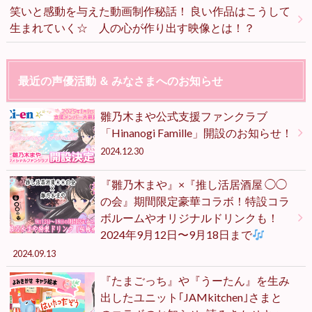
笑いと感動を与えた動画制作秘話！ 良い作品はこうして
生まれていく☆ 人の心が作り出す映像とは！？
最近の声優活動 ＆ みなさまへのお知らせ
雛乃木まや公式支援ファンクラブ
「Hinanogi Famille」開設のお知らせ！
2024.12.30
『雛乃木まや』×『推し活居酒屋 ◯◯
の会』期間限定豪華コラボ！特設コラ
ボルームやオリジナルドリンクも！
2024年9月12日〜9月18日まで
2024.09.13
『たまごっち』や『うーたん』を生み
出したユニット｢JAMkitchen｣さまと