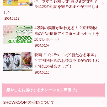
のコラボのお知らせ♪読みきかせキャ
ラ絵本の朗読を雛乃木まやが担当しま
した！
2024.08.12
4段階の濃度が味わえる！？京都利休
園の宇治抹茶アイス食べ比べセットを
試食レポート♪
2024.06.07
映画『ゴジラxコング 新たなる帝国』
と京都利休園のお茶コラボが実現！和
と怪獣の融合グッズ！
2024.05.10
癒やしをお届けするナレーション声優です
SHOWROOMの活動について