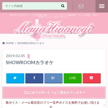
雛乃木まや公式サイト。女性声優の動画ナレーションやボイス収録依頼・ボーカル依頼、UTAU
音源ダウンロード等ができます。
ご相談はお
気軽に♪
HOME
SHOWROOMカラオケ
2019.02.05
SHOWROOMカラオケ
LINE
【はじめての方へ】〜よく読まれています〜
着ボイス・メール着信音のフリー音声ボイスを無料でお使い頂けま
す。