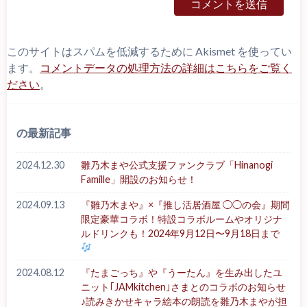
このサイトはスパムを低減するために Akismet を使ってい
ます。
コメントデータの処理方法の詳細はこちらをご覧く
ださい
。
の最新記事
2024.12.30
雛乃木まや公式支援ファンクラブ「Hinanogi
Famille」開設のお知らせ！
2024.09.13
『雛乃木まや』×『推し活居酒屋 ◯◯の会』期間
限定豪華コラボ！特設コラボルームやオリジナ
ルドリンクも！2024年9月12日〜9月18日まで
2024.08.12
『たまごっち』や『うーたん』を生み出したユ
ニット｢JAMkitchen｣さまとのコラボのお知らせ
♪読みきかせキャラ絵本の朗読を雛乃木まやが担