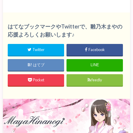
はてなブックマークやTwitterで、雛乃木まやの
応援よろしくお願いします♪
Twitter
Facebook
はてブ
LINE
Pocket
feedly