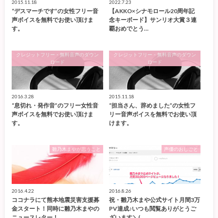
2015.11.18
2022.7.23
“デスマーチです”の女性フリー音
【AKKO×シナモロール20周年記
声ボイスを無料でお使い頂けま
念キーボード】サンリオ大賞３連
す。
覇おめでとう…
クレジットフリー・無料音声のダウン
クレジットフリー・無料音声のダウン
ロード
ロード
2016.3.28
2015.11.18
“息切れ・発作音”のフリー女性音
“担当さん、辞めました”の女性フ
声ボイスを無料でお使い頂けま
リー音声ボイスを無料でお使い頂
す。
けます。
雛乃木まやが思うこと
声優のおしごと
2016.4.22
2016.8.26
ココナラにて熊本地震災害支援募
祝・雛乃木まや公式サイト月間3万
金スタート！同時に雛乃木まやの
PV達成♪いつも閲覧ありがとうご
ニュースレター！…
ざいます＼(…