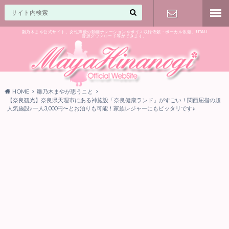
雛乃木まや公式サイト。女性声優の動画ナレーションやボイス収録依頼・ボーカル依頼、UTAU
音源ダウンロード等ができます。
ご相談はお
気軽に♪
HOME
雛乃木まやが思うこと
【奈良観光】奈良県天理市にある神施設「奈良健康ランド」がすごい！関西屈指の超
人気施設♪一人3,000円〜とお泊りも可能！家族レジャーにもピッタリです♪