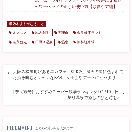
式直伝！ウルトラファインバブル美髪になるシ
ャワーヘッドの正しい使い方【頭皮ケア編】
雛乃木まやが思うこと
オススメ
地方創生
天理市
奈良健康ランド
奈良観光
日帰り温泉
温泉
無料駐車場
大阪の松屋町駅ある星カフェ「SPICA」満天の星に包まれて
お酒を嗜むオシャレなBAR。女子会やデートにピッタリ！
【奈良観光】おすすめスーパー銭湯ランキングTOP10！日
帰り温泉で癒しのひと時を♪
RECOMMEND
こちらの記事も人気です。