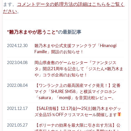
ます。
コメントデータの処理方法の詳細はこちらをご覧く
ださい
。
雛乃木まやが思うこと
の最新記事
2024.12.30
雛乃木まや公式支援ファンクラブ「Hinanogi
Famille」開設のお知らせ！
2023.04.08
岡山県倉敷のゲームセンター『ファンタジス
タ』開店21周年を記念して「ジスたん×雛乃木ま
や」コラボ企画のお知らせ！
2022.08.04
【ワンランク上の最高国産マイク発見！】定番
マイク「SHURE SM58」と横浜マイクロホン
「sakura」「momiji」を音質比較レビュー。
2021.12.17
【SALE情報】12.17(金)〜25(土)雛乃木まやグッ
ズ全品15％OFFクリスマスセール開催します
2021.05.27
【ボリーナの効果を最大限に引き出す方法】公