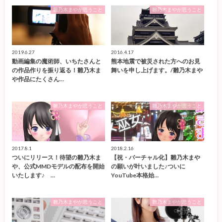
雛乃木まやが思うこと
雛乃木まやが思うこと
2019.6.27
2016.4.17
動画編集の魔術師、いちたさんと
熊本地震で被災された方へのお見
の作品作りを振り返る！雛乃木ま
舞いを申し上げます。/雛乃木まや
や作品にたくさん…
雛乃木まやが思うこと
雛乃木まやが思うこと
2017.8.1
2018.2.16
ついにリリース！待望の雛乃木ま
【祝・バーチャル化】雛乃木まや
や、公式MMDモデルの配布を開始
の願いが叶いました♪ついに
いたします♪ …
YouTube本格始…
雛乃木まやが思うこと
雛乃木まやが思うこと