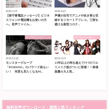
2020.1.29
2020.4.23
【留守番電話メッセージ】ビジネ
声優が自宅でアニメや吹き替え収
スフォンIP電話機をお使いの方
録するリモートアフレコ。三密を
へ。音声ファイル…
避ける新型コロナ…
雛乃木まやが思うこと
雛乃木まやが思うこと
2015.11.22
2015.12.9
モンスターグループ
15年以上の時を超えてFF7のフル
「BIGBANG」のバラード曲もい
リメイク版がついに登場！！株価
い！ 何度も見たくなるM…
急騰☆大人気…
無料音声ダウンロード・週間人気ランキング