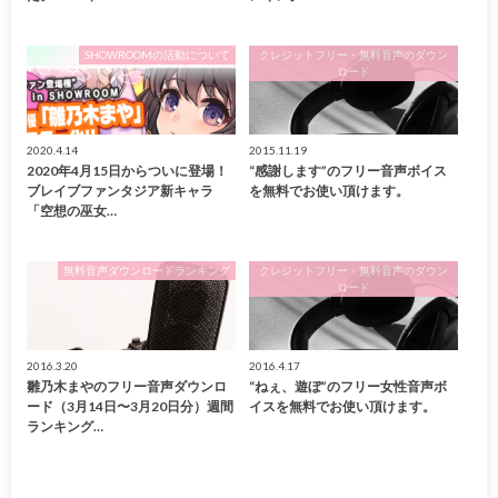
SHOWROOMの活動について
クレジットフリー・無料音声のダウン
ロード
2020.4.14
2015.11.19
2020年4月15日からついに登場！
“感謝します”のフリー音声ボイス
ブレイブファンタジア新キャラ
を無料でお使い頂けます。
「空想の巫女…
無料音声ダウンロードランキング
クレジットフリー・無料音声のダウン
ロード
2016.3.20
2016.4.17
雛乃木まやのフリー音声ダウンロ
“ねぇ、遊ぼ”のフリー女性音声ボ
ード（3月14日〜3月20日分）週間
イスを無料でお使い頂けます。
ランキング…