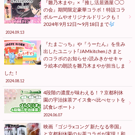
『雛乃木まや』×『推し活居酒屋 ◯◯
の会』期間限定豪華コラボ！特設コラ
ボルームやオリジナルドリンクも！
2024年9月12日〜9月18日まで
2024.09.13
『たまごっち』や『うーたん』を生み
出したユニット｢JAMkitchen｣さまと
のコラボのお知らせ♪読みきかせキャ
ラ絵本の朗読を雛乃木まやが担当しま
した！
2024.08.12
4段階の濃度が味わえる！？京都利休
園の宇治抹茶アイス食べ比べセットを
試食レポート♪
2024.06.07
映画『ゴジラxコング 新たなる帝国』
と京都利休園のお茶コラボが実現！和