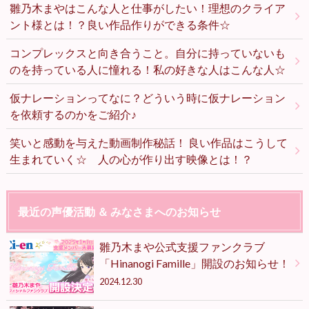
雛乃木まやはこんな人と仕事がしたい！理想のクライア
ント様とは！？良い作品作りができる条件☆
コンプレックスと向き合うこと。自分に持っていないも
のを持っている人に憧れる！私の好きな人はこんな人☆
仮ナレーションってなに？どういう時に仮ナレーション
を依頼するのかをご紹介♪
笑いと感動を与えた動画制作秘話！ 良い作品はこうして
生まれていく☆ 人の心が作り出す映像とは！？
最近の声優活動 ＆ みなさまへのお知らせ
雛乃木まや公式支援ファンクラブ
「Hinanogi Famille」開設のお知らせ！
2024.12.30