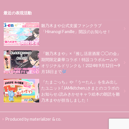
最近の表現活動
雛乃木まや公式支援ファンクラブ
「Hinanogi Famille」開設のお知らせ！
『雛乃木まや』×『推し活居酒屋 ◯◯の会』
期間限定豪華コラボ！特設コラボルームや
オリジナルドリンクも！2024年9月12日〜9
月18日まで
『たまごっち』や『うーたん』を生み出し
たユニット｢JAMkitchen｣さまとのコラボの
お知らせ♪読みきかせキャラ絵本の朗読を雛
乃木まやが担当しました！
Produced by materializer & co.