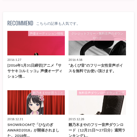
RECOMMEND
こちらの記事も人気です。
声優オーディション情報
クレジットフリー・無料音声のダウン
ロード
2016.1.27
2016.4.18
[2016年1月31日締切]アニメ『サ
“あくび音”のフリー女性音声ボイ
サヤキコルミッコ』声優オーディ
スを無料でお使い頂けます。
ション情…
雛乃木まやが思うこと
無料音声ダウンロードランキング
2018.12.31
2015.12.28
SHOWROOMで「ひなのぎ
雛乃木まやのフリー音声ダウンロ
AWARD2018」が開催されまし
ード（12月21日〜27日分）週間ラ
た。2018年…
ンキング1…