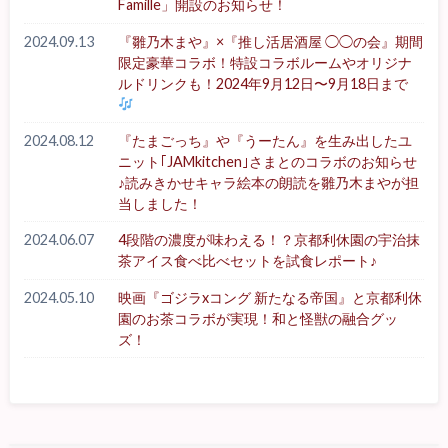
Famille」開設のお知らせ！
2024.09.13
『雛乃木まや』×『推し活居酒屋 ◯◯の会』期間
限定豪華コラボ！特設コラボルームやオリジナ
ルドリンクも！2024年9月12日〜9月18日まで
2024.08.12
『たまごっち』や『うーたん』を生み出したユ
ニット｢JAMkitchen｣さまとのコラボのお知らせ
♪読みきかせキャラ絵本の朗読を雛乃木まやが担
当しました！
2024.06.07
4段階の濃度が味わえる！？京都利休園の宇治抹
茶アイス食べ比べセットを試食レポート♪
2024.05.10
映画『ゴジラxコング 新たなる帝国』と京都利休
園のお茶コラボが実現！和と怪獣の融合グッ
ズ！