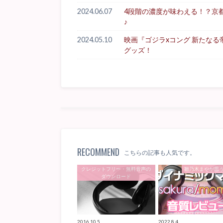
2024.06.07
4段階の濃度が味わえる！？京
♪
2024.05.10
映画『ゴジラxコング 新たな
グッズ！
RECOMMEND
こちらの記事も人気です。
クレジットフリー・無料音声の
雛乃木まやが思
ダウンロード
2016.10.5
2022.8.4