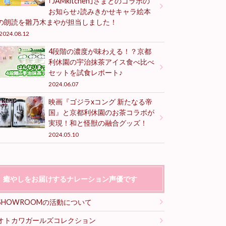
｢JAMkitchen｣さまとのコラボの
お知らせ♪読みきかせキャラ絵本
の朗読を雛乃木まやが担当しました！
2024.08.12
4段階の濃度が味わえる！？京都
利休園の宇治抹茶アイス食べ比べ
セットを試食レポート♪
2024.06.07
映画『ゴジラxコング 新たなる帝
国』と京都利休園のお茶コラボが
実現！和と怪獣の融合グッズ！
2024.05.10
癒やしをお届けするナレーション声優です
SHOWROOMの活動について
オトカワガールズコレクション