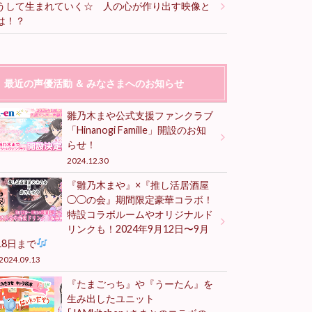
うして生まれていく☆ 人の心が作り出す映像と
は！？
最近の声優活動 ＆ みなさまへのお知らせ
雛乃木まや公式支援ファンクラブ
「Hinanogi Famille」開設のお知
らせ！
2024.12.30
『雛乃木まや』×『推し活居酒屋
◯◯の会』期間限定豪華コラボ！
特設コラボルームやオリジナルド
リンクも！2024年9月12日〜9月
18日まで
2024.09.13
『たまごっち』や『うーたん』を
生み出したユニット