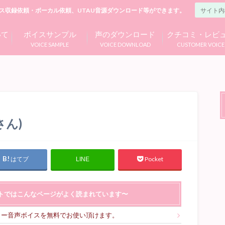
ス収録依頼・ボーカル依頼、UTAU音源ダウンロード等ができます。
いて
ボイスサンプル
声のダウンロード
クチコミ・レビ
VOICE SAMPLE
VOICE DOWNLOAD
CUSTOMER VOICE
ん)
はてブ
Pocket
LINE
トではこんなページがよく読まれています〜
リー音声ボイスを無料でお使い頂けます。