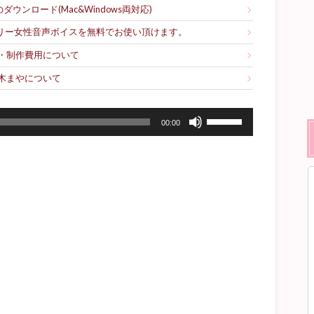
ウンロード(Mac&Windows両対応)
フリー女性音声ボイスを無料でお使い頂けます。
・制作費用について
木まやについて
ボ
00:00
リ
ュ
ー
ム
調
節
に
は
上
下
矢