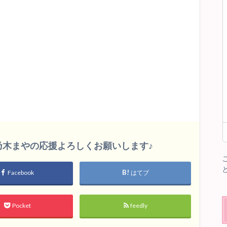
印
キ
ー
を
使
っ
て
く
だ
さ
い。
雛乃木まやの応援よろしくお願いします♪
Facebook
はてブ
Pocket
feedly