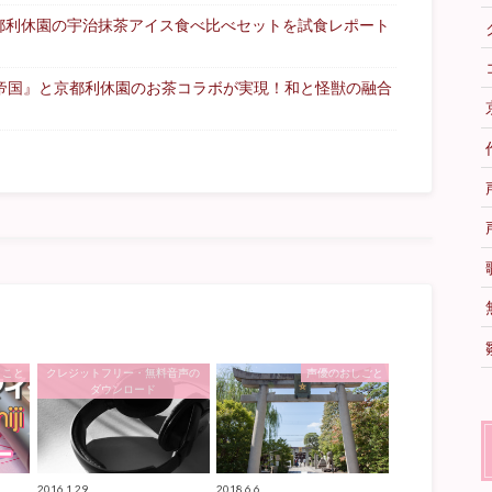
都利休園の宇治抹茶アイス食べ比べセットを試食レポート
る帝国』と京都利休園のお茶コラボが実現！和と怪獣の融合
うこと
クレジットフリー・無料音声の
声優のおしごと
ダウンロード
2016.1.29
2018.6.6