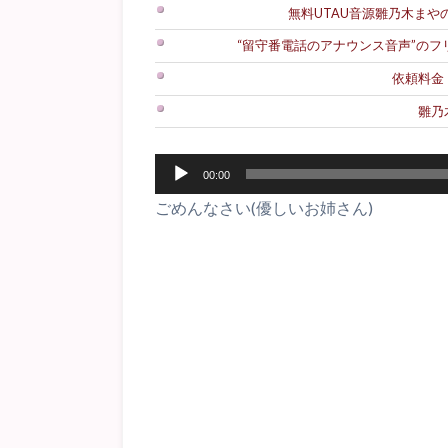
無料UTAU音源雛乃木まやのダ
“留守番電話のアナウンス音声”の
依頼料金
雛乃
音
00:00
声
ごめんなさい(優しいお姉さん)
プ
レ
ー
ヤ
ー