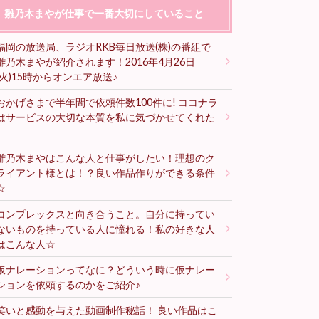
雛乃木まやが仕事で一番大切にしていること
福岡の放送局、ラジオRKB毎日放送(株)の番組で
雛乃木まやが紹介されます！2016年4月26日
(火)15時からオンエア放送♪
おかげさまで半年間で依頼件数100件に! ココナラ
はサービスの大切な本質を私に気づかせてくれた
♪
雛乃木まやはこんな人と仕事がしたい！理想のク
ライアント様とは！？良い作品作りができる条件
☆
コンプレックスと向き合うこと。自分に持ってい
ないものを持っている人に憧れる！私の好きな人
はこんな人☆
仮ナレーションってなに？どういう時に仮ナレー
ションを依頼するのかをご紹介♪
笑いと感動を与えた動画制作秘話！ 良い作品はこ