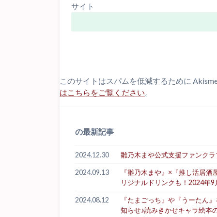
サイト
このサイトはスパムを低減するために Akism
はこちらをご覧ください
。
の最新記事
2024.12.30
雛乃木まや公式支援ファンクラブ「Hi
2024.09.13
『雛乃木まや』×『推し活居酒
リジナルドリンクも！2024年9
2024.08.12
『たまごっち』や『うーたん』を生
知らせ♪読みきかせキャラ絵本