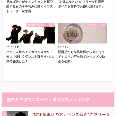
見れば誰もがキュンキュン必須♡
“お休みなさい”のフリー女性音声
恋する女の子を巧みに描くイラス
ボイスを無料でお使い頂けます。
トレーター花芽宮…
雛乃木まやが思うこと
声優のおしごと
2015.11.15
2016.1.4
ハマる人続出！メガダンスやリト
問題児たちが異世界から来るそう
モスで楽しくダンスを踊ろう♪大人
ですよ？の声を当てたサンプル動
気の秘訣とは！…
画を公開♪
無料音声ダウンロード・週間人気ランキング
“留守番電話のアナウンス音声”のフリー女