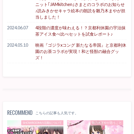
ニット｢JAMkitchen｣さまとのコラボのお知らせ
♪読みきかせキャラ絵本の朗読を雛乃木まやが担
当しました！
2024.06.07
4段階の濃度が味わえる！？京都利休園の宇治抹
茶アイス食べ比べセットを試食レポート♪
2024.05.10
映画『ゴジラxコング 新たなる帝国』と京都利休
園のお茶コラボが実現！和と怪獣の融合グッ
ズ！
RECOMMEND
こちらの記事も人気です。
SHOWROOMの活動について
雛乃木まやが思うこと