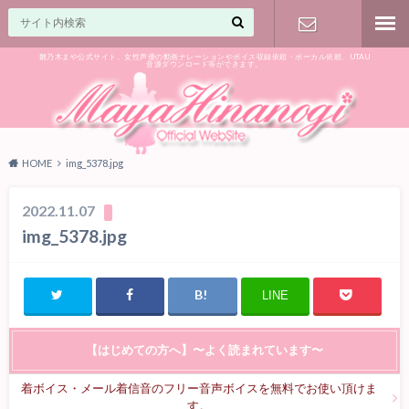
雛乃木まや公式サイト。女性声優の動画ナレーションやボイス収録依頼・ボーカル依頼、UTAU
音源ダウンロード等ができます。
ご相談はお
気軽に♪
HOME
img_5378.jpg
2022.11.07
img_5378.jpg
LINE
【はじめての方へ】〜よく読まれています〜
着ボイス・メール着信音のフリー音声ボイスを無料でお使い頂けま
す。