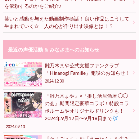
を依頼するのかをご紹介♪
笑いと感動を与えた動画制作秘話！ 良い作品はこうして
生まれていく☆ 人の心が作り出す映像とは！？
最近の声優活動 ＆ みなさまへのお知らせ
雛乃木まや公式支援ファンクラブ
「Hinanogi Famille」開設のお知らせ！
2024.12.30
『雛乃木まや』×『推し活居酒屋 ◯◯
の会』期間限定豪華コラボ！特設コラ
ボルームやオリジナルドリンクも！
2024年9月12日〜9月18日まで
2024.09.13
『たまごっち』や『うーたん』を生み