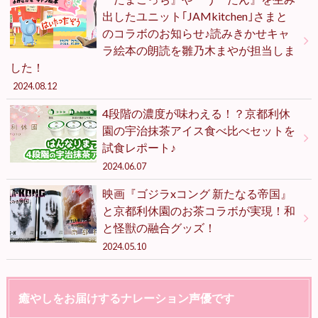
出したユニット｢JAMkitchen｣さまと
のコラボのお知らせ♪読みきかせキャ
ラ絵本の朗読を雛乃木まやが担当しま
した！
2024.08.12
4段階の濃度が味わえる！？京都利休
園の宇治抹茶アイス食べ比べセットを
試食レポート♪
2024.06.07
映画『ゴジラxコング 新たなる帝国』
と京都利休園のお茶コラボが実現！和
と怪獣の融合グッズ！
2024.05.10
癒やしをお届けするナレーション声優です