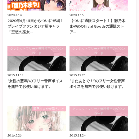
2020.4.14
2020.1.15
2020年4月15日からついに登場！
【ついに通販スタート！】雛乃木
ブレイブファンタジア新キャラ
まやのOfficial Goodsの通販スト
「空想の巫女…
ア…
クレジットフリー・無料音声のダウン
クレジットフリー・無料音声のダウン
ロード
ロード
2015.11.18
2015.12.21
“女性の悲鳴”のフリー音声ボイス
“またあとで！”のフリー女性音声
を無料でお使い頂けます。
ボイスを無料でお使い頂けます。
雛乃木まやが思うこと
クレジットフリー・無料音声のダウン
ロード
2016.5.26
2015.11.24