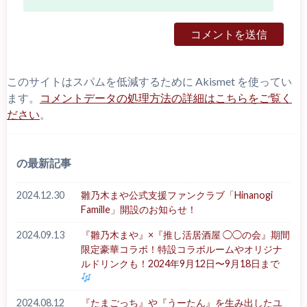
このサイトはスパムを低減するために Akismet を使ってい
ます。
コメントデータの処理方法の詳細はこちらをご覧く
ださい
。
の最新記事
2024.12.30
雛乃木まや公式支援ファンクラブ「Hinanogi
Famille」開設のお知らせ！
2024.09.13
『雛乃木まや』×『推し活居酒屋 ◯◯の会』期間
限定豪華コラボ！特設コラボルームやオリジナ
ルドリンクも！2024年9月12日〜9月18日まで
2024.08.12
『たまごっち』や『うーたん』を生み出したユ