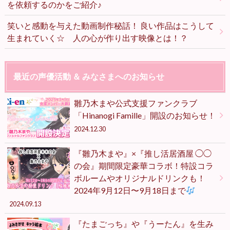
を依頼するのかをご紹介♪
笑いと感動を与えた動画制作秘話！ 良い作品はこうして
生まれていく☆ 人の心が作り出す映像とは！？
最近の声優活動 ＆ みなさまへのお知らせ
雛乃木まや公式支援ファンクラブ
「Hinanogi Famille」開設のお知らせ！
2024.12.30
『雛乃木まや』×『推し活居酒屋 ◯◯
の会』期間限定豪華コラボ！特設コラ
ボルームやオリジナルドリンクも！
2024年9月12日〜9月18日まで
2024.09.13
『たまごっち』や『うーたん』を生み