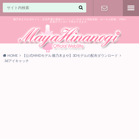
雛乃木まや公式サイト。女性声優の動画ナレーションやボイス収録依頼・ボーカル依頼、UTAU
音源ダウンロード等ができます。
ご相談はお
気軽に♪
HOME
【公式MMDモデル 雛乃木まや】3Dモデルの配布ダウンロード
3dアイキャッチ