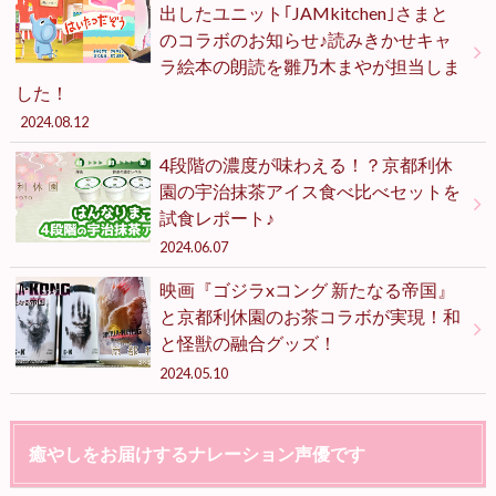
出したユニット｢JAMkitchen｣さまと
のコラボのお知らせ♪読みきかせキャ
ラ絵本の朗読を雛乃木まやが担当しま
した！
2024.08.12
4段階の濃度が味わえる！？京都利休
園の宇治抹茶アイス食べ比べセットを
試食レポート♪
2024.06.07
映画『ゴジラxコング 新たなる帝国』
と京都利休園のお茶コラボが実現！和
と怪獣の融合グッズ！
2024.05.10
癒やしをお届けするナレーション声優です