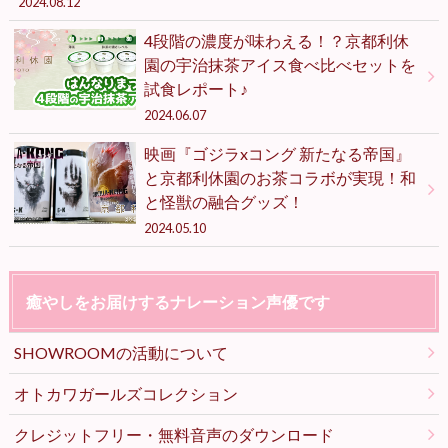
2024.08.12
4段階の濃度が味わえる！？京都利休
園の宇治抹茶アイス食べ比べセットを
試食レポート♪
2024.06.07
映画『ゴジラxコング 新たなる帝国』
と京都利休園のお茶コラボが実現！和
と怪獣の融合グッズ！
2024.05.10
癒やしをお届けするナレーション声優です
SHOWROOMの活動について
オトカワガールズコレクション
クレジットフリー・無料音声のダウンロード