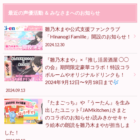
最近の声優活動 ＆ みなさまへのお知らせ
雛乃木まや公式支援ファンクラブ
「Hinanogi Famille」開設のお知らせ！
2024.12.30
『雛乃木まや』×『推し活居酒屋 ◯◯
の会』期間限定豪華コラボ！特設コラ
ボルームやオリジナルドリンクも！
2024年9月12日〜9月18日まで
2024.09.13
『たまごっち』や『うーたん』を生み
出したユニット｢JAMkitchen｣さまと
のコラボのお知らせ♪読みきかせキャ
ラ絵本の朗読を雛乃木まやが担当しま
した！