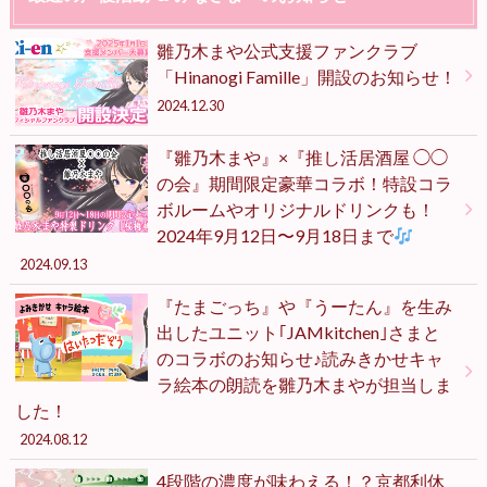
雛乃木まや公式支援ファンクラブ
「Hinanogi Famille」開設のお知らせ！
2024.12.30
『雛乃木まや』×『推し活居酒屋 ◯◯
の会』期間限定豪華コラボ！特設コラ
ボルームやオリジナルドリンクも！
2024年9月12日〜9月18日まで
2024.09.13
『たまごっち』や『うーたん』を生み
出したユニット｢JAMkitchen｣さまと
のコラボのお知らせ♪読みきかせキャ
ラ絵本の朗読を雛乃木まやが担当しま
した！
2024.08.12
4段階の濃度が味わえる！？京都利休