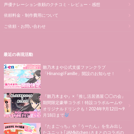
声優ナレーション依頼のクチコミ・レビュー・感想
依頼料金・制作費用について
ご依頼・お問い合わせ
最近の表現活動
雛乃木まや公式支援ファンクラブ
「Hinanogi Famille」開設のお知らせ！
『雛乃木まや』×『推し活居酒屋 ◯◯の会』
期間限定豪華コラボ！特設コラボルームや
オリジナルドリンクも！2024年9月12日〜9
月18日まで
『たまごっち』や『うーたん』を生み出し
たユニット｢JAMkitchen｣さまとのコラボの