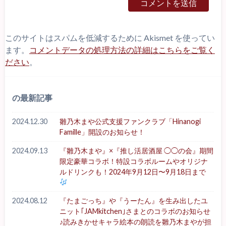
このサイトはスパムを低減するために Akismet を使ってい
ます。
コメントデータの処理方法の詳細はこちらをご覧く
ださい
。
の最新記事
2024.12.30
雛乃木まや公式支援ファンクラブ「Hinanogi
Famille」開設のお知らせ！
2024.09.13
『雛乃木まや』×『推し活居酒屋 ◯◯の会』期間
限定豪華コラボ！特設コラボルームやオリジナ
ルドリンクも！2024年9月12日〜9月18日まで
2024.08.12
『たまごっち』や『うーたん』を生み出したユ
ニット｢JAMkitchen｣さまとのコラボのお知らせ
♪読みきかせキャラ絵本の朗読を雛乃木まやが担