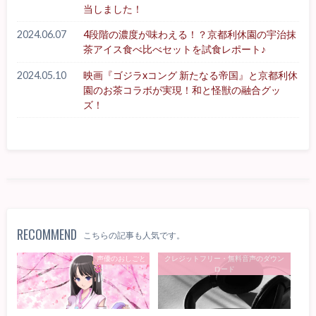
当しました！
2024.06.07
4段階の濃度が味わえる！？京都利休園の宇治抹
茶アイス食べ比べセットを試食レポート♪
2024.05.10
映画『ゴジラxコング 新たなる帝国』と京都利休
園のお茶コラボが実現！和と怪獣の融合グッ
ズ！
RECOMMEND
こちらの記事も人気です。
声優のおしごと
クレジットフリー・無料音声のダウン
ロード