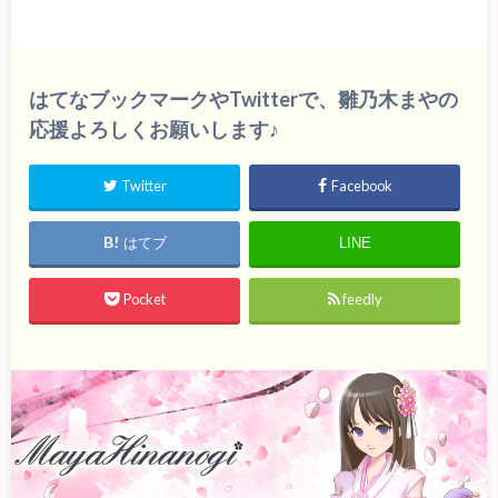
はてなブックマークやTwitterで、雛乃木まやの
応援よろしくお願いします♪
Twitter
Facebook
はてブ
LINE
Pocket
feedly