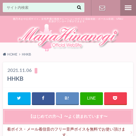
雛乃木まや公式サイト。女性声優の動画ナレーションやボイス収録依頼・ボーカル依頼、UTAU
音源ダウンロード等ができます。
ご相談はお
気軽に♪
HOME
HHKB
2021.11.06
HHKB
LINE
【はじめての方へ】〜よく読まれています〜
着ボイス・メール着信音のフリー音声ボイスを無料でお使い頂けま
す。