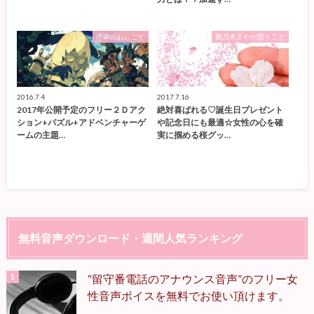
作家のおしごと
雛乃木まやが思うこと
2016.7.4
2017.7.16
2017年公開予定のフリー２Ｄアク
絶対喜ばれる♡誕生日プレゼント
ション+パズル+アドベンチャーゲ
や記念日にも最適☆女性の心を確
ームの主題…
実に掴める桜グッ…
無料音声ダウンロード・週間人気ランキング
“留守番電話のアナウンス音声”のフリー女
性音声ボイスを無料でお使い頂けます。