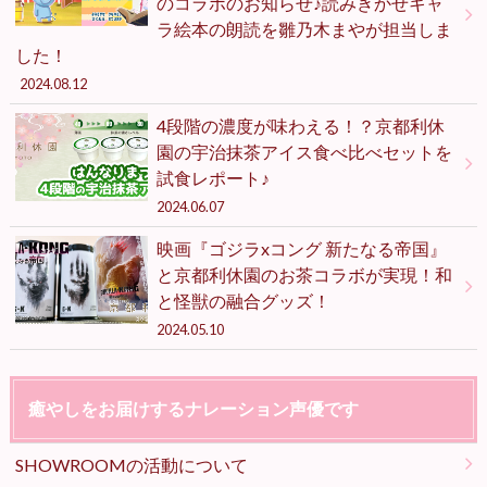
のコラボのお知らせ♪読みきかせキャ
ラ絵本の朗読を雛乃木まやが担当しま
した！
2024.08.12
4段階の濃度が味わえる！？京都利休
園の宇治抹茶アイス食べ比べセットを
試食レポート♪
2024.06.07
映画『ゴジラxコング 新たなる帝国』
と京都利休園のお茶コラボが実現！和
と怪獣の融合グッズ！
2024.05.10
癒やしをお届けするナレーション声優です
SHOWROOMの活動について