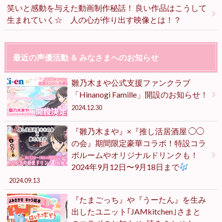
笑いと感動を与えた動画制作秘話！ 良い作品はこうして
生まれていく☆ 人の心が作り出す映像とは！？
最近の声優活動 ＆ みなさまへのお知らせ
雛乃木まや公式支援ファンクラブ
「Hinanogi Famille」開設のお知らせ！
2024.12.30
『雛乃木まや』×『推し活居酒屋 ◯◯
の会』期間限定豪華コラボ！特設コラ
ボルームやオリジナルドリンクも！
2024年9月12日〜9月18日まで
2024.09.13
『たまごっち』や『うーたん』を生み
出したユニット｢JAMkitchen｣さまと