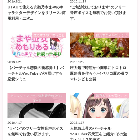
2016.9.21
2015.11.19
UTAUで使える☆雛乃木まやのキ
“ご無沙汰しております”のフリー
ャラクターデザインをリリース♪商
音声ボイスを無料でお使い頂けま
用利用・二次…
す。
雛乃木まやが思うこと
雛乃木まやが思うこと
2018.4.21
2015.12.2
【バーチャル恋愛の新感覚！】バ
圧力鍋で時短かつ簡単にトロトロ
ーチャルYouTuberがお届けする
豚角煮を作ろう♪イベリコ豚の激ウ
恋愛シミュ…
マレシピも公開…
クレジットフリー・無料音声のダウン
雛乃木まやが思うこと
ロード
2016.4.17
2018.1.17
“ライン”のフリー女性音声ボイス
人気急上昇のバーチャル
を無料でお使い頂けます。
YouTuber四天王をご紹介♪その魅
力とは！？加速す…